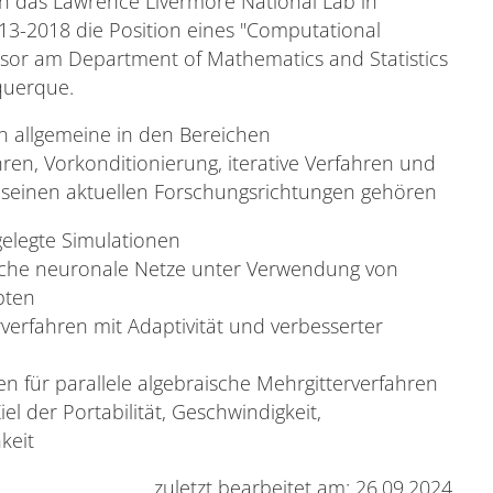
an das Lawrence Livermore National Lab in
013-2018 die Position eines "Computational
essor am Department of Mathematics and Statistics
uquerque.
en allgemeine in den Bereichen
hren, Vorkonditionierung, iterative Verfahren und
u seinen aktuellen Forschungsrichtungen gehören
elegte Simulationen
liche neuronale Netze unter Verwendung von
pten
erfahren mit Adaptivität und verbesserter
ür parallele algebraische Mehrgitterverfahren
 der Portabilität, Geschwindigkeit,
keit
zuletzt bearbeitet am: 26.09.2024