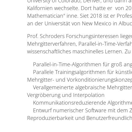
University of Colorado, Denver, und dann 
Kalifornien wechselte. Dort hatte er von 2
Mathematician" inne. Siet 2018 ist er Prof
an der Universität von New Mexico in Alb
Prof. Schroders Forschungsinteressen lieg
Mehrgitterverfahren, Parallel-in-Time-Verfa
wissenschaftliches maschinelles Lernen. Z
Parallel-in-Time-Algorithmen für groß ang
Parallele Trainingsalgorithmen für künst
Mehrgitter- und Vorkonditionierungskonze
Verallgemeinerte algebraische Mehrgitterv
Vergröberung und Interpolation
Kommunikationsreduzierende Algorithmen f
Entwurf numerischer Software mit dem Ziel
Reproduzierbarkeit und Benutzerfreundlich