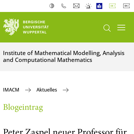
Suche öffnen
Navi
Institute of Mathematical Modelling, Analysis
and Computational Mathematics
IMACM
Aktuelles
Blogeintrag
Peter Zaspel neuer Professor für